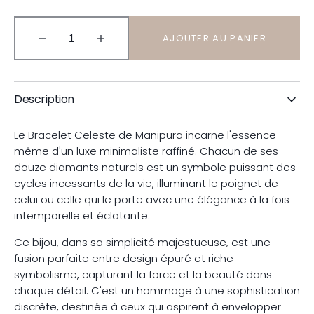
Ou
Ou
Ou
Indisponible
Indisponible
Indisponible
AJOUTER AU PANIER
Diminuer
Augmenter
la
la
quantité
quantité
pour
pour
Description
Bracelet
Bracelet
Celeste
Celeste
Manipūra
Manipūra
Le Bracelet Celeste de Manipūra incarne l'essence
même d'un luxe minimaliste raffiné. Chacun de ses
douze diamants naturels est un symbole puissant des
cycles incessants de la vie, illuminant le poignet de
celui ou celle qui le porte avec une élégance à la fois
intemporelle et éclatante.
Ce bijou, dans sa simplicité majestueuse, est une
fusion parfaite entre design épuré et riche
symbolisme, capturant la force et la beauté dans
chaque détail. C'est un hommage à une sophistication
discrète, destinée à ceux qui aspirent à envelopper