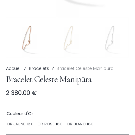
Accueil
Bracelets
Bracelet Celeste Manipūra
Bracelet Celeste Manipūra
Prix
2 380,00 €
habituel
Couleur d'Or
OR JAUNE 18K
OR ROSE 18K
OR BLANC 18K
Variante
Variante
Variante
Épuisée
Épuisée
Épuisée